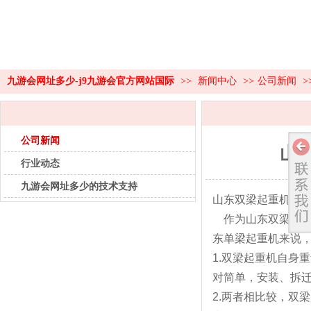
九游会网址多少-j9九游会官方网站国际
>>
新闻中心
>>
公司新闻
>
公司新闻
山
行业动态
九游会网址多少的技术支持
山东双梁起重机厂
作为山东双梁起重
东单梁起重机来说
1.双梁起重机自身
对简单，安装、拆
2.两者相比较，双