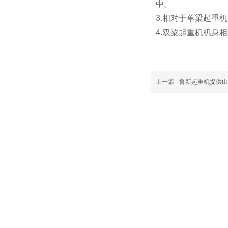
中。
3.相对于单梁起重
4.双梁起重机机身
上一篇
鲁新起重机提供山