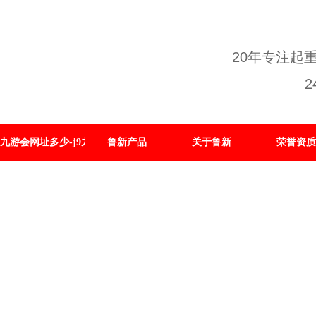
20年专注起
九游会网址多少-j9九游会官方网站国际
鲁新产品
关于鲁新
荣誉资质