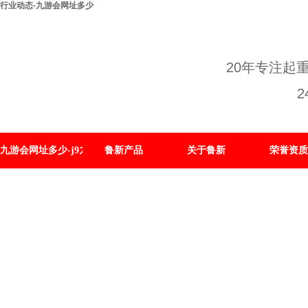
行业动态-九游会网址多少
20年专注起
九游会网址多少-j9九游会官方网站国际
鲁新产品
关于鲁新
荣誉资质