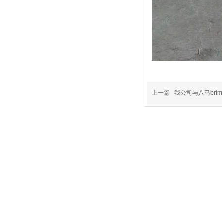
上一篇
我公司与八马bri