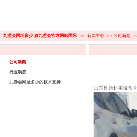
九游会网址多少-j9九游会官方网站国际
>>
新闻中心
>>
公司新闻
>
公司新闻
行业动态
九游会网址多少的技术支持
山东鲁新起重设备为临