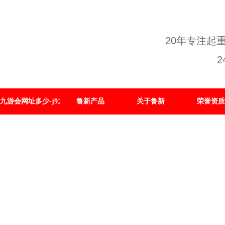
20年专注起
九游会网址多少-j9九游会官方网站国际
鲁新产品
关于鲁新
荣誉资质