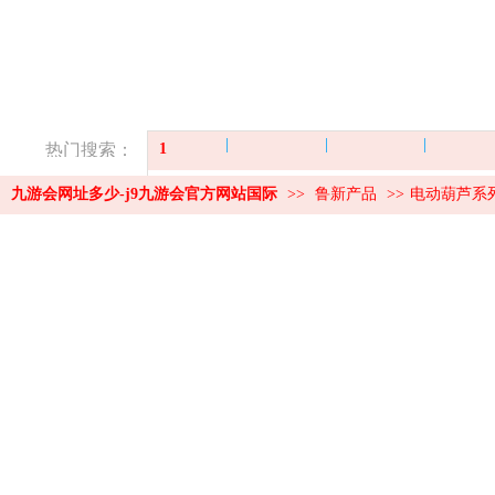
热门搜索：
1
纺织纱线
九游会网址多少-j9九游会官方网站国际
>>
鲁新产品
>>
电动葫芦系
纺织纱线
纺织面料
纺织纱线